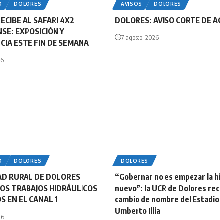
O
DOLORES
AVISOS
DOLORES
ECIBE AL SAFARI 4X2
DOLORES: AVISO CORTE DE 
SE: EXPOSICIÓN Y
7 agosto, 2026
IA ESTE FIN DE SEMANA
26
O
DOLORES
DOLORES
AD RURAL DE DOLORES
“Gobernar no es empezar la hi
OS TRABAJOS HIDRÁULICOS
nuevo”: la UCR de Dolores rec
S EN EL CANAL 1
cambio de nombre del Estadio
Umberto Illia
26