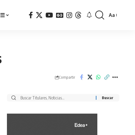
☰
Aa
Font
Resizer
s
Compartir
Buscar
por: