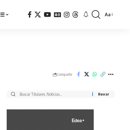
☰
Aa
Font
Resizer
Compartir
Buscar
por: