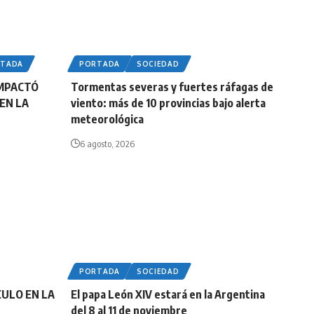
RTADA
PORTADA
SOCIEDAD
IMPACTÓ
Tormentas severas y fuertes ráfagas de
EN LA
viento: más de 10 provincias bajo alerta
meteorológica
6 agosto, 2026
PORTADA
SOCIEDAD
CULO EN LA
El papa León XIV estará en la Argentina
del 8 al 11 de noviembre