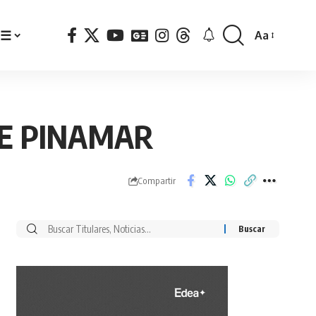
☰
Aa
Font
Resizer
DE PINAMAR
Compartir
Buscar
por: