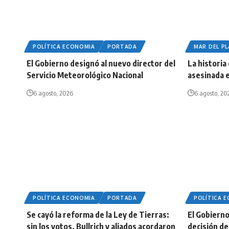
POLÍTICA ECONOMIA
PORTADA
MAR DEL P
El Gobierno designó al nuevo director del
La historia
Servicio Meteorológico Nacional
asesinada e
6 agosto, 2026
6 agosto, 20
POLÍTICA ECONOMIA
PORTADA
POLÍTICA 
Se cayó la reforma de la Ley de Tierras:
El Gobierno 
sin los votos, Bullrich y aliados acordaron
decisión de 