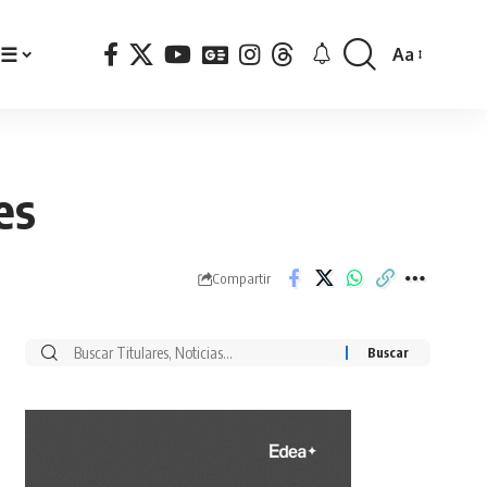
☰
Aa
Font
Resizer
es
Compartir
Buscar
por: