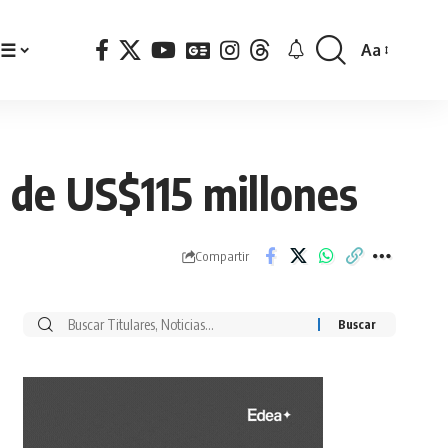
☰
Aa
Font
Resizer
t de US$115 millones
Compartir
Buscar
por: