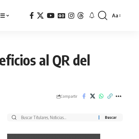
☰
Aa
Font
Resizer
eficios al QR del
Compartir
Buscar
por: