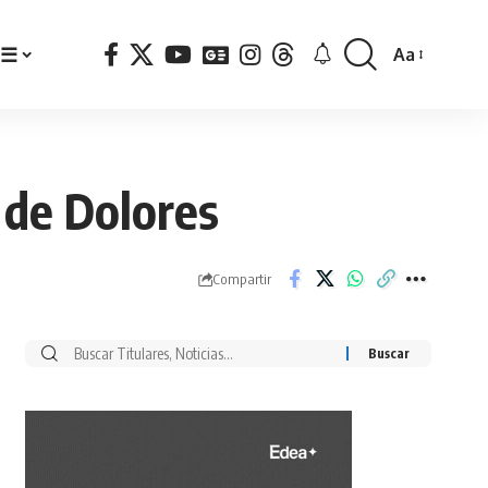
☰
Aa
Font
Resizer
 de Dolores
Compartir
Buscar
por: