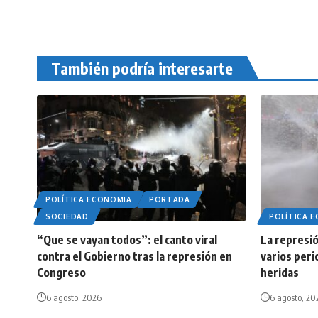
También podría interesarte
POLÍTICA ECONOMIA
PORTADA
SOCIEDAD
POLÍTICA 
“Que se vayan todos”: el canto viral
La represió
contra el Gobierno tras la represión en
varios peri
Congreso
heridas
6 agosto, 2026
6 agosto, 20