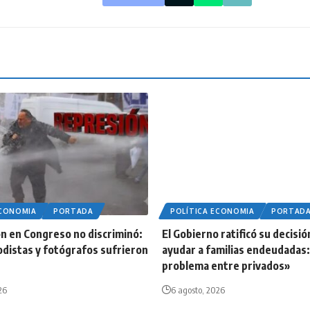
ECONOMIA
PORTADA
POLÍTICA ECONOMIA
PORTAD
n en Congreso no discriminó:
El Gobierno ratificó su decisió
odistas y fotógrafos sufrieron
ayudar a familias endeudadas:
problema entre privados»
26
6 agosto, 2026