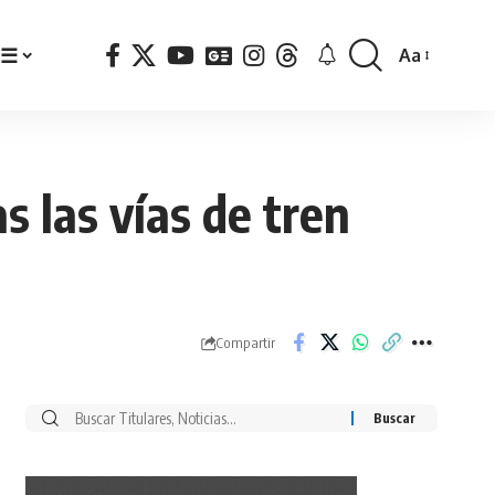
☰
Aa
Font
Resizer
s las vías de tren
Compartir
Buscar
por: