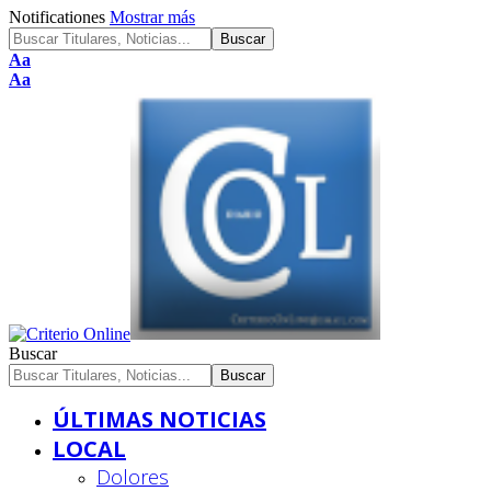
Notificationes
Mostrar más
Font
Aa
Resizer
Font
Aa
Resizer
Buscar
ÚLTIMAS NOTICIAS
LOCAL
Dolores