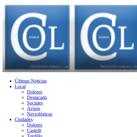
Últimas Noticias
Local
Dolores
Destacado
Sociales
Avisos
Necrológicas
Ciudades
Dolores
Castelli
Tordillo