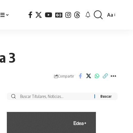
☰
Aa
Font
Resizer
a 3
Compartir
Buscar
por: