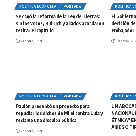
POLÍTICA ECONOMIA
PORTADA
POLÍTICA 
Se cayó la reforma de la Ley de Tierras:
El Gobierno 
sin los votos, Bullrich y aliados acordaron
decisión de 
retirar el capítulo
embajador
5 agosto, 2026
5 agosto, 20
POLÍTICA ECONOMIA
PORTADA
POLÍTICA 
Paulón presentó un proyecto para
UN ABOGA
repudiar los dichos de Milei contra Lula y
NACIONAL 
reclamó una disculpa pública
ÉTNICA” E
AIRES O T
5 agosto, 2026