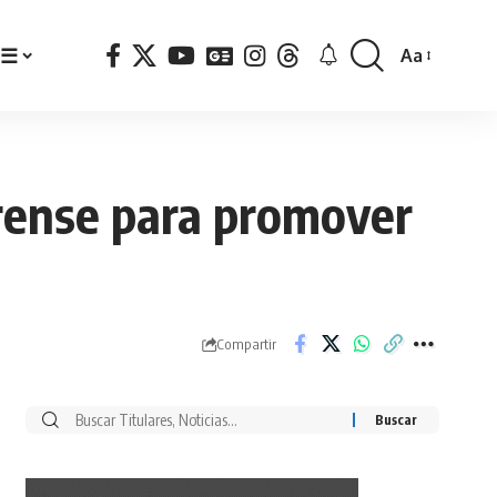
☰
Aa
Font
Resizer
erense para promover
Compartir
Buscar
por: