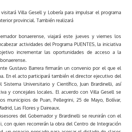
 visitará Villa Gesell y Lobería para impulsar el programa
erior provincial. También realizará
ernador bonaerense, viajará este jueves y viernes los
encabezar actividades del Programa PUENTES, la iniciativa
bjetivo incrementar las oportunidades de acceso a la
o bonaerense.
ente Gustavo Barrera firmarán un convenio por el que el
a. En el acto participará también el director ejecutivo del
Sistema Universitario y Científico, Juan Brardinelli, así
a y concejales locales. El acuerdo con Villa Gesell se
s municipios de Puan, Pellegrini, 25 de Mayo, Bolívar,
adrid, Las Flores y Daireaux.
 Asesores del Gobernador y Brardinelli se reunirán con el
i, con quien recorrerán la obra del Centro de Integración
idad, un espacio pensado para acercar el dictado de clases