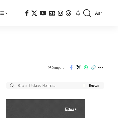
☰
Aa
Font
Resizer
Compartir
Buscar
por: