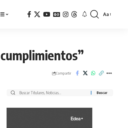
☰
Aa
Font
Resizer
incumplimientos”
Compartir
Buscar
por: