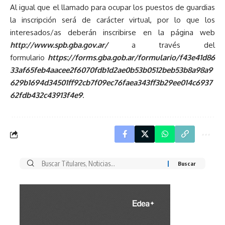
Al igual que el llamado para ocupar los puestos de guardias
la inscripción será de carácter virtual, por lo que los
interesados/as deberán inscribirse en la página web
http://www.spb.gba.gov.ar/
a través del
formulario
https://forms.gba.gob.ar/formulario/f43e41d86
33af65feb4aacee2f6070fdb1d2ae0b53b0512beb53b8a98a9
629b1694d34501ff92cb7f09ec76faea343ff3b29ee014c6937
62fdb432c43913f4e9
.
Buscar
por: