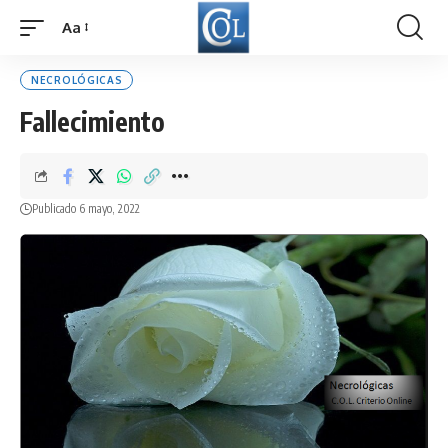
Aa
Font
Resizer
NECROLÓGICAS
Fallecimiento
Publicado 6 mayo, 2022