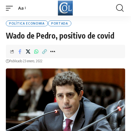
Aa
Font
Resizer
POLÍTICA ECONOMIA
PORTADA
Wado de Pedro, positivo de covid
Publicado 23 enero, 2022