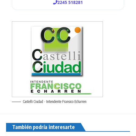
Castelli Ciudad - Intendente Fransico Echarren
También podría interesarte