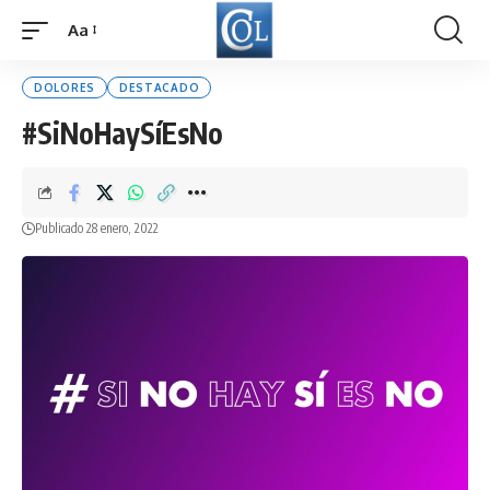
Aa
Font
Resizer
DOLORES
DESTACADO
#SiNoHaySíEsNo
Publicado 28 enero, 2022