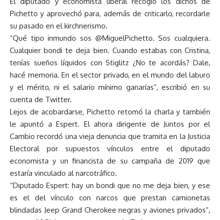
El diputado y economista liberal recogió los dichos de
Pichetto y aprovechó para, además de criticarlo, recordarle
su pasado en el kirchnerismo.
“Qué tipo inmundo sos @MiguelPichetto. Sos cualquiera.
Cualquier bondi te deja bien. Cuando estabas con Cristina,
tenías sueños líquidos con Stiglitz ¿No te acordás? Dale,
hacé memoria. En el sector privado, en el mundo del laburo
y el mérito, ni el salario mínimo ganarías”, escribió en su
cuenta de Twitter.
Lejos de acobardarse, Pichetto retomó la charla y también
le apuntó a Espert. El ahora dirigente de Juntos por el
Cambio recordó una vieja denuncia que tramita en la Justicia
Electoral por supuestos vínculos entre el diputado
economista y un financista de su campaña de 2019 que
estaría vinculado al narcotráfico.
“Diputado Espert: hay un bondi que no me deja bien, y ese
es el del vínculo con narcos que prestan camionetas
blindadas Jeep Grand Cherokee negras y aviones privados”,