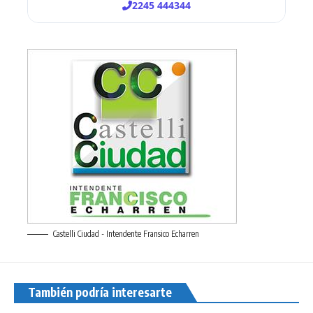
Castelli Ciudad - Intendente Fransico Echarren
También podría interesarte