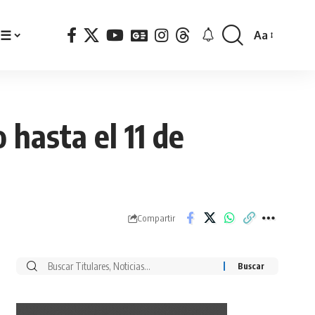
☰
Aa
Font
Resizer
hasta el 11 de
Compartir
Buscar
por: