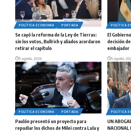
POLÍTICA ECONOMIA
PORTADA
POLÍTICA 
Se cayó la reforma de la Ley de Tierras:
El Gobierno 
sin los votos, Bullrich y aliados acordaron
decisión de 
retirar el capítulo
embajador
5 agosto, 2026
5 agosto, 20
POLÍTICA ECONOMIA
PORTADA
POLÍTICA 
Paulón presentó un proyecto para
UN ABOGA
repudiar los dichos de Milei contra Lula y
NACIONAL 