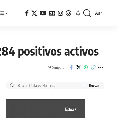
☰
Aa
Font
Resizer
84 positivos activos
Compartir
Buscar
por: