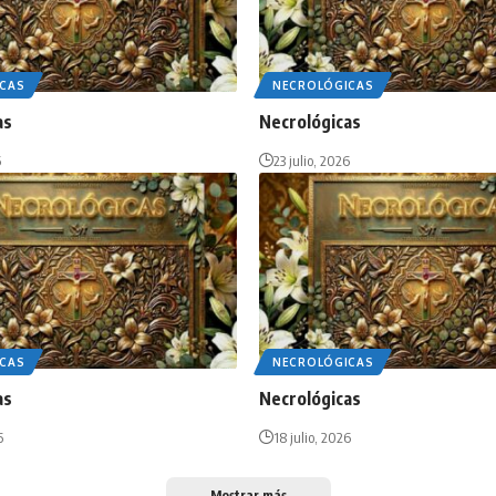
CAS
NECROLÓGICAS
as
Necrológicas
6
23 julio, 2026
CAS
NECROLÓGICAS
as
Necrológicas
6
18 julio, 2026
Mostrar más