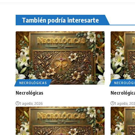
También podría interesarte
NECROLÓGICAS
NECROLÓGI
Necrológicas
Necrológic
1 agosto, 2026
1 agosto, 20