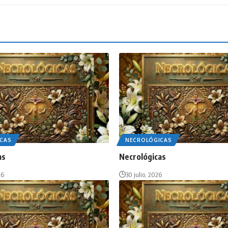
CAS
NECROLÓGICAS
as
Necrológicas
26
30 julio, 2026