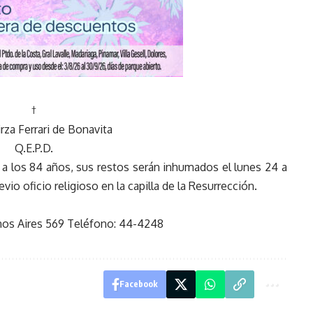
†
rza Ferrari de Bonavita
Q.E.P.D.
2 a los 84 años, sus restos serán inhumados el lunes 24 a
vio oficio religioso en la capilla de la Resurrección.
enos Aires 569 Teléfono: 44-4248
Facebook