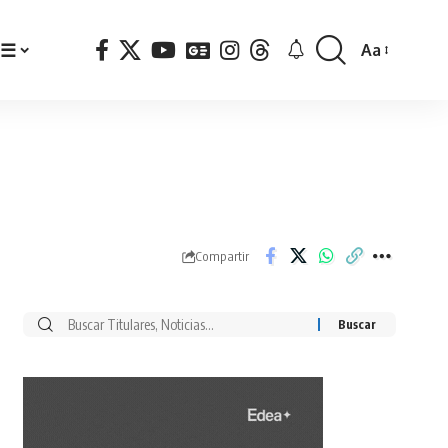
☰
Aa
Font
Resizer
Compartir
Buscar
por: