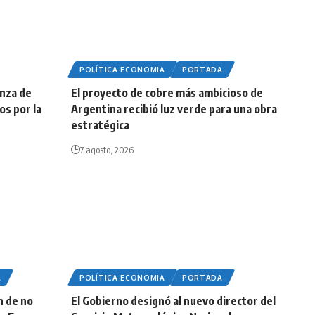
POLÍTICA ECONOMIA
PORTADA
anza de
El proyecto de cobre más ambicioso de
os por la
Argentina recibió luz verde para una obra
estratégica
7 agosto, 2026
A
POLÍTICA ECONOMIA
PORTADA
n de no
El Gobierno designó al nuevo director del