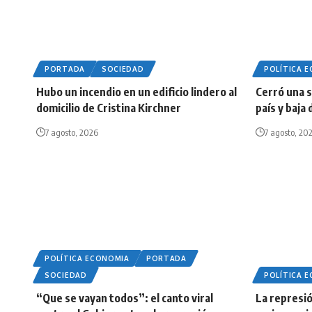
PORTADA
SOCIEDAD
POLÍTICA 
Hubo un incendio en un edificio lindero al
Cerró una 
domicilio de Cristina Kirchner
país y baja
7 agosto, 2026
7 agosto, 20
POLÍTICA ECONOMIA
PORTADA
SOCIEDAD
POLÍTICA 
“Que se vayan todos”: el canto viral
La represió