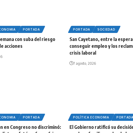
ECONOMIA
PORTADA
PORTADA
SOCIEDAD
semana con suba del riesgo
San Cayetano, entre la esper
 de acciones
conseguir empleo y los reclam
crisis laboral
26
7 agosto, 2026
ECONOMIA
PORTADA
POLÍTICA ECONOMIA
PORTAD
n en Congreso no discriminó:
El Gobierno ratificó su decisió