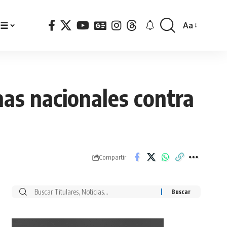
☰
Aa
Font
Resizer
nas nacionales contra
Compartir
Buscar
por: