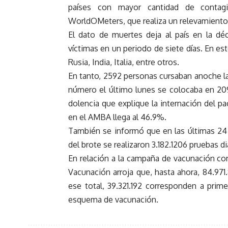
países con mayor cantidad de contagi
WorldOMeters, que realiza un relevamiento 
El dato de muertes deja al país en la d
víctimas en un periodo de siete días. En es
Rusia, India, Italia, entre otros.
En tanto, 2592 personas cursaban anoche la
número el último lunes se colocaba en 209
dolencia que explique la internación del p
en el AMBA llega al 46.9%.
También se informó que en las últimas 24 h
del brote se realizaron 3.182.1206 pruebas 
En relación a la campaña de vacunación con
Vacunación arroja que, hasta ahora, 84.971.
ese total, 39.321.192 corresponden a pri
esquema de vacunación.