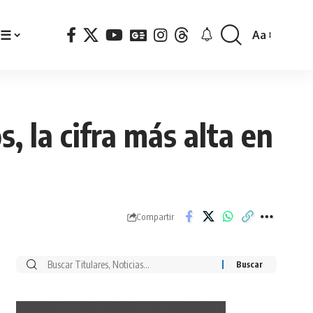
☰
Aa
Font
Resizer
, la cifra más alta en
Compartir
Buscar
por: