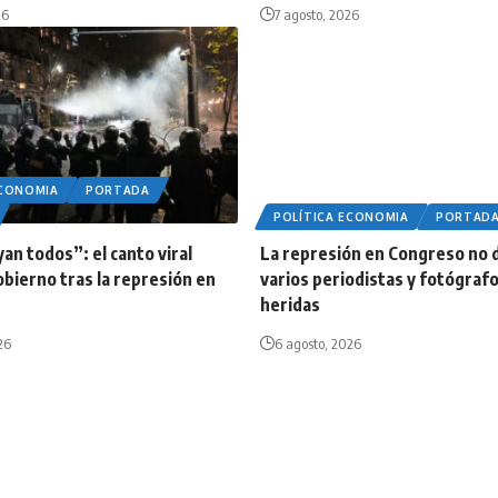
26
7 agosto, 2026
ECONOMIA
PORTADA
POLÍTICA ECONOMIA
PORTAD
an todos”: el canto viral
La represión en Congreso no d
obierno tras la represión en
varios periodistas y fotógraf
heridas
26
6 agosto, 2026