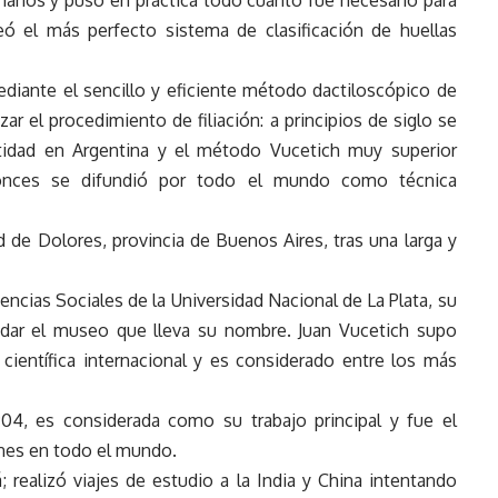
manos y puso en práctica todo cuanto fue necesario para
ó el más perfecto sistema de clasificación de huellas
mediante el sencillo y eficiente método dactiloscópico de
ar el procedimiento de filiación: a principios de siglo se
ntidad en Argentina y el método Vucetich muy superior
tonces se difundió por todo el mundo como técnica
d de Dolores, provincia de Buenos Aires, tras una larga y
iencias Sociales de la Universidad Nacional de La Plata, su
fundar el museo que lleva su nombre. Juan Vucetich supo
científica internacional y es considerado entre los más
04, es considerada como su trabajo principal y fue el
ones en todo el mundo.
 realizó viajes de estudio a la India y China intentando