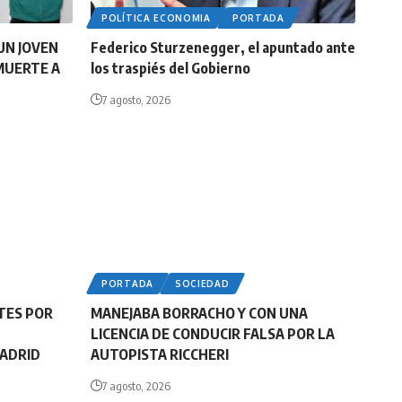
POLÍTICA ECONOMIA
PORTADA
UN JOVEN
Federico Sturzenegger, el apuntado ante
MUERTE A
los traspiés del Gobierno
7 agosto, 2026
PORTADA
SOCIEDAD
TES POR
MANEJABA BORRACHO Y CON UNA
LICENCIA DE CONDUCIR FALSA POR LA
MADRID
AUTOPISTA RICCHERI
7 agosto, 2026