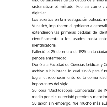
dibujos dactilares de los dedos de ambas 
sistematizar el método. Fue así como cre
digitales.
Los aciertos en la investigación policial, 
Vucetich, impulsaron al gobierno a generaliz
extendieron las primeras cédulas de ide
científicamente a los usados hasta en
identificatoria.
Falleció el 25 de enero de 1925 en la ciuda
penosa enfermedad.
Donó a la Facultad de Ciencias Jurídicas y C
archivo y biblioteca lo cual sirvió para 
lograr el reconocimiento de la comunidad 
importantes del siglo.
Su obra “Dactiloscopía Comparada”, de 19
medio por el cual recibió premios y menci
Su labor, sin embargo, fue mucho más allá;