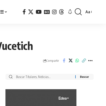
☰
Aa
Font
Resizer
Vucetich
Compartir
Buscar
por: