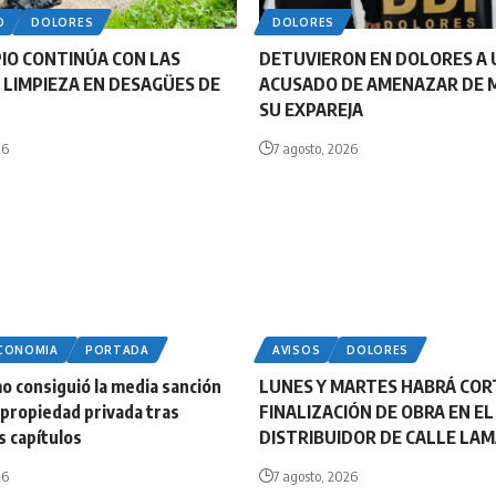
O
DOLORES
DOLORES
PIO CONTINÚA CON LAS
DETUVIERON EN DOLORES A 
 LIMPIEZA EN DESAGÜES DE
ACUSADO DE AMENAZAR DE 
SU EXPAREJA
26
7 agosto, 2026
ECONOMIA
PORTADA
AVISOS
DOLORES
smo consiguió la media sanción
LUNES Y MARTES HABRÁ COR
e propiedad privada tras
FINALIZACIÓN DE OBRA EN EL
s capítulos
DISTRIBUIDOR DE CALLE LA
26
7 agosto, 2026