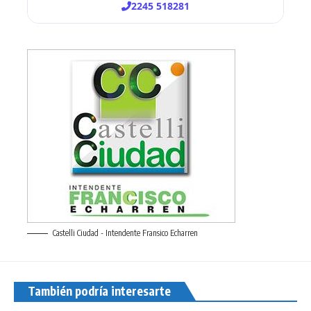
Castelli Ciudad - Intendente Fransico Echarren
También podría interesarte