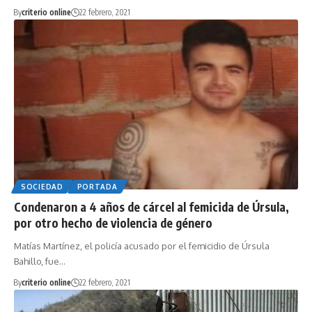
By
criterio online
22 febrero, 2021
SOCIEDAD
PORTADA
Condenaron a 4 años de cárcel al femicida de Úrsula,
por otro hecho de violencia de género
Matías Martínez, el policía acusado por el femicidio de Úrsula
Bahillo, fue…
By
criterio online
22 febrero, 2021