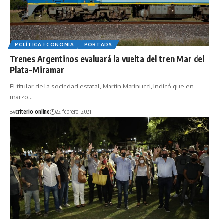
POLÍTICA ECONOMIA
PORTADA
Trenes Argentinos evaluará la vuelta del tren Mar del
Plata-Miramar
El titular de la sociedad estatal, Martín Marinucci, indicó que en
marzo…
By
criterio online
22 febrero, 2021