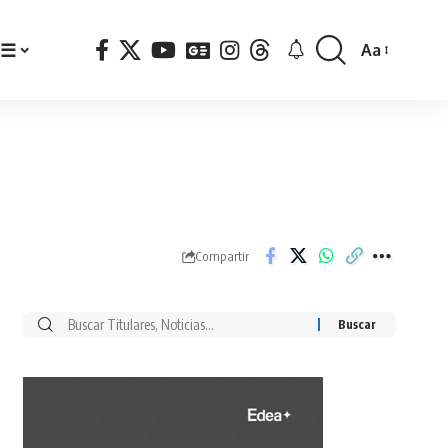
☰
Aa
Font
Resizer
Compartir
Buscar
por: