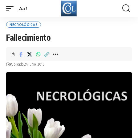
Aa
Font
Resizer
NECROLÓGICAS
Fallecimiento
Publicado 24 junio, 2016