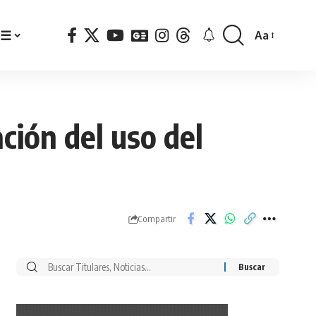
☰
Aa
Font
Resizer
ción del uso del
Compartir
Buscar
por: