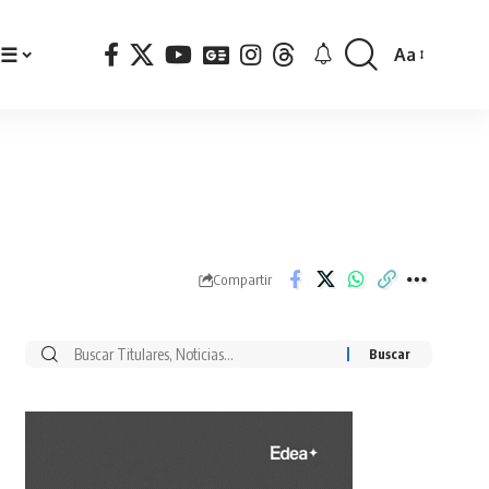
☰
Aa
Font
Resizer
Compartir
Buscar
por: