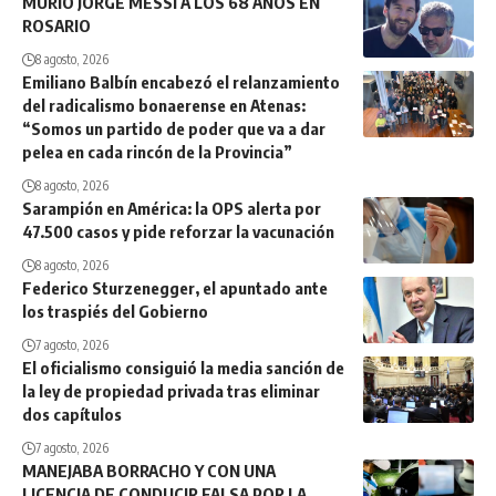
MURIÓ JORGE MESSI A LOS 68 AÑOS EN
ROSARIO
8 agosto, 2026
Emiliano Balbín encabezó el relanzamiento
del radicalismo bonaerense en Atenas:
“Somos un partido de poder que va a dar
pelea en cada rincón de la Provincia”
8 agosto, 2026
Sarampión en América: la OPS alerta por
47.500 casos y pide reforzar la vacunación
8 agosto, 2026
Federico Sturzenegger, el apuntado ante
los traspiés del Gobierno
7 agosto, 2026
El oficialismo consiguió la media sanción de
la ley de propiedad privada tras eliminar
dos capítulos
7 agosto, 2026
MANEJABA BORRACHO Y CON UNA
LICENCIA DE CONDUCIR FALSA POR LA