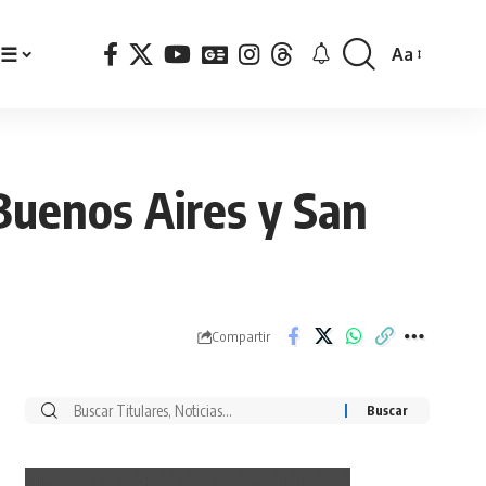
☰
Aa
Font
Resizer
Buenos Aires y San
Compartir
Buscar
por: