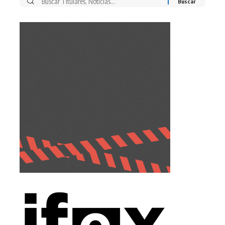
Buscar
por: