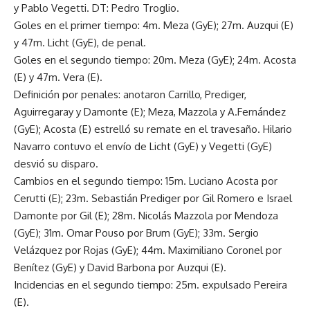
y Pablo Vegetti. DT: Pedro Troglio.
Goles en el primer tiempo: 4m. Meza (GyE); 27m. Auzqui (E)
y 47m. Licht (GyE), de penal.
Goles en el segundo tiempo: 20m. Meza (GyE); 24m. Acosta
(E) y 47m. Vera (E).
Definición por penales: anotaron Carrillo, Prediger,
Aguirregaray y Damonte (E); Meza, Mazzola y A.Fernández
(GyE); Acosta (E) estrelló su remate en el travesaño. Hilario
Navarro contuvo el envío de Licht (GyE) y Vegetti (GyE)
desvió su disparo.
Cambios en el segundo tiempo: 15m. Luciano Acosta por
Cerutti (E); 23m. Sebastián Prediger por Gil Romero e Israel
Damonte por Gil (E); 28m. Nicolás Mazzola por Mendoza
(GyE); 31m. Omar Pouso por Brum (GyE); 33m. Sergio
Velázquez por Rojas (GyE); 44m. Maximiliano Coronel por
Benítez (GyE) y David Barbona por Auzqui (E).
Incidencias en el segundo tiempo: 25m. expulsado Pereira
(E).