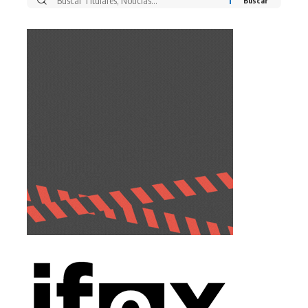
Buscar
por: