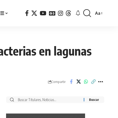
☰
Aa
Font
Resizer
bacterias en lagunas
Compartir
Buscar
por: