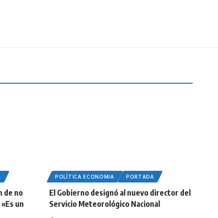
A
POLÍTICA ECONOMIA
PORTADA
n de no
El Gobierno designó al nuevo director del
 «Es un
Servicio Meteorológico Nacional