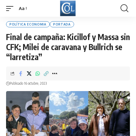
Aa
Font
Resizer
POLÍTICA ECONOMIA
PORTADA
Final de campaña: Kicillof y Massa sin
CFK; Milei de caravana y Bullrich se
“larretiza”
Publicado 16 octubre, 2023