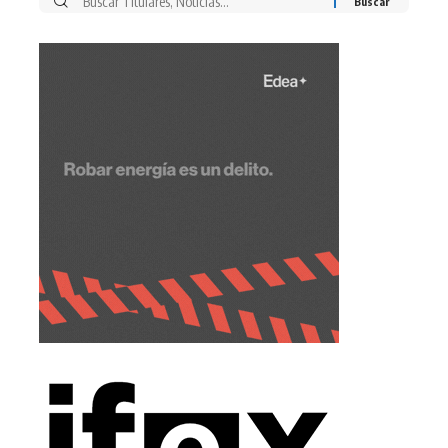
Buscar
por: